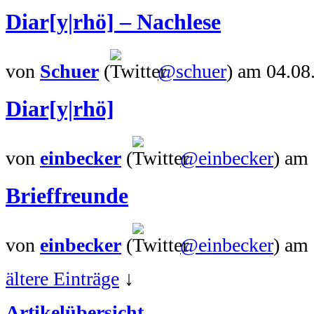
Diar[y|rhö] – Nachlese
von
Schuer
(
@schuer
)
am 04.08
Diar[y|rhö]
von
einbecker
(
@einbecker
)
am 
Brieffreunde
von
einbecker
(
@einbecker
)
am 
ältere Einträge
↓
Artikelübersicht