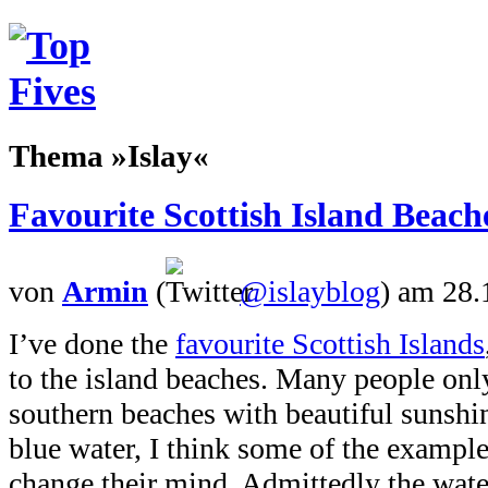
Thema »Islay«
Favourite Scottish Island Beach
von
Armin
(
@islayblog
)
am 28.
I’ve done the
favourite Scottish Islands
to the island beaches. Many people only
southern beaches with beautiful sunshi
blue water, I think some of the exampl
change their mind. Admittedly the water 